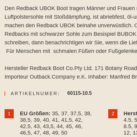
Den Redback UBOK Boot tragen Männer und Frauen nich
Luftpolstersohle mit Stoßdämpfung, ist abriebfest, öl
machen den Redback UBOK beinahe unverwüstlich. Obe
Redbacks mit schwarzer Sohle zum Besispiel BUBOK. D
schreiben, dann benachrichtigen wir Sie, wenn die Lief
Für Menschen mit schmalen Füßen oder Fußgelenken 
Hersteller Redback Boot Co.Pty Ltd. 171 Botany Roa
Importeur Outback.Company e.K. Inhaber: Manfred B
60115-10.5
ARTIKELNUMER:
EU Größen:
35
, 37
, 37,5
, 38
,
Hers
1
2
38,5
, 39
, 40
, 41
, 41,5
, 42
,
4.5
, 
42,5
, 43
, 43,5
, 44
, 45
, 46
,
8.5
, 
46,5
, 47
, 48
, 49
, 50
12
, 1