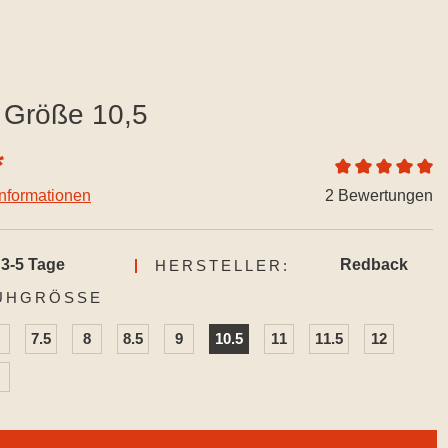
Größe 10,5
*
Durchschnittlich
informationen
2 Bewertungen
3-5 Tage
Redback
HERSTELLER:
AUSWÄHLEN
UHGRÖSSE
7.5
8
8.5
9
10.5
11
11.5
12