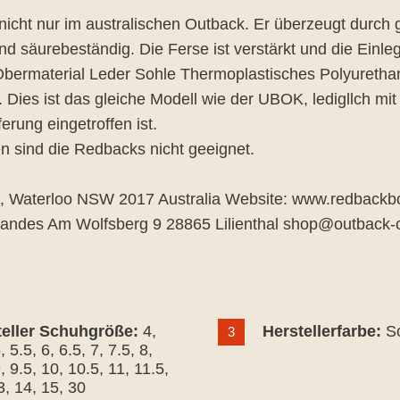
t nur im australischen Outback. Er überzeugt durch ge
-und säurebeständig. Die Ferse ist verstärkt und die Ein
rmaterial Leder Sohle Thermoplastisches Polyurethan 
ies ist das gleiche Modell wie der UBOK, ledigllch mit
erung eingetroffen ist.
sind die Redbacks nicht geeignet.
d, Waterloo NSW 2017 Australia Website: www.redbackb
randes Am Wolfsberg 9 28865 Lilienthal shop@outbac
teller Schuhgröße:
4
,
Herstellerfarbe:
S
3
5
, 5.5
, 6
, 6.5
, 7
, 7.5
, 8
,
9
, 9.5
, 10
, 10.5
, 11
, 11.5
,
3
, 14
, 15
, 30