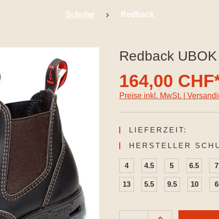
Schuhe
Redback
Redback UBOK 
164,00 CHF
Preise inkl. MwSt. | Versand
LIEFERZEIT:
HERSTELLER SCH
4
4.5
5
6.5
7
13
5.5
9.5
10
6