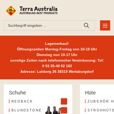
Lagerverkauf:
Öffnungszeiten Montag-Freitag von 10-15 Uhr
Dienstag von 10-17 Uhr
sonstige Zeiten nach telefonischer Vereinbarung: Tel:
0 53 35-48 52 182
Adresse: Lahberg 26 38315 Werlaburgdorf
Schuhe
Hüte
REDBACK
ZUBEHÖR 
BLUNDSTONE
STROHHÜT