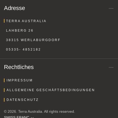
Outback-Kleidung gleich bequem online. Bei Fragen stehen wir
Adresse
Ihnen jderzeit gerne mit unserer lanjährigen Erfahrung zur Seite.
Ihr TERRA AUSTRALIA Team
TERRA AUSTRALIA
LAHBERG 26
38315 WERLABURGDORF
05335- 4852182
Rechtliches
IMPRESSUM
ALLGEMEINE GESCHÄFTSBEDINGUNGEN
DATENSCHUTZ
© 2026. Terra Australia. All rights reserved.
SWISS FRANC