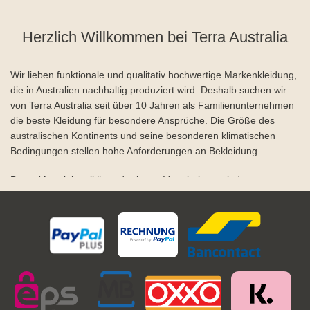
Herzlich Willkommen bei Terra Australia
Wir lieben funktionale und qualitativ hochwertige Markenkleidung,
die in Australien nachhaltig produziert wird. Deshalb suchen wir
von Terra Australia seit über 10 Jahren als Familienunternehmen
die beste Kleidung für besondere Ansprüche. Die Größe des
australischen Kontinents und seine besonderen klimatischen
Bedingungen stellen hohe Anforderungen an Bekleidung.
Beste Materialqualität und robuste Verarbeitung sind
Voraussetzungen für outback-taugliche Bekleidung. Wir führen
eine breites Sortiment der drei beliebtesten Outback Schuh-
Marken Blundstone und Redback. Diese zeichnen sich aus durch
Qualität, Komfort und Langlebigkeit aus. Unsere Marken Ein
Australische Boots sind eine Investion, die Sie nicht bereuen
werden.
Ganz gleich, ob Sie gutes Schuhwerk für das nächste Outdoor-