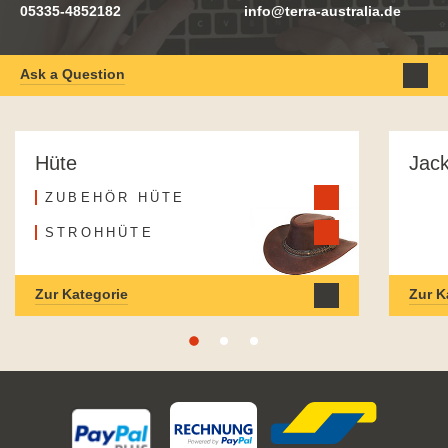
05335-4852182
info@terra-australia.de
Ask a Question
Hüte
Jac
ZUBEHÖR HÜTE
STROHHÜTE
Zur Kategorie
Zur K