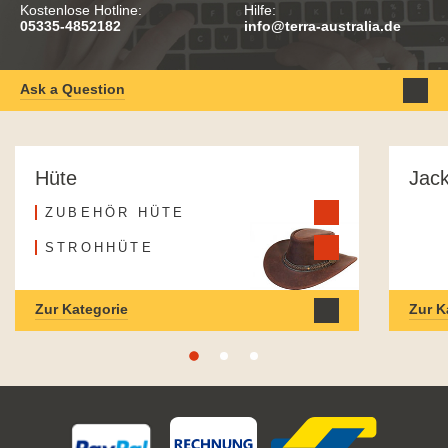
Kostenlose Hotline:
Hilfe:
05335-4852182
info@terra-australia.de
Ask a Question
Hüte
Jac
ZUBEHÖR HÜTE
STROHHÜTE
Zur Kategorie
Zur K