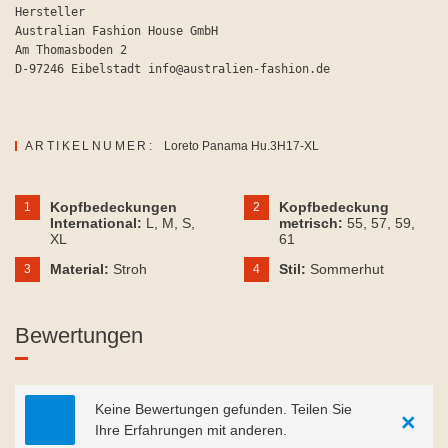
Hersteller

Australian Fashion House GmbH

Am Thomasboden 2

D-97246 Eibelstadt info@australien-fashion.de
ARTIKELNUMER:
Loreto Panama Hu.3H17-XL
Kopfbedeckungen
Kopfbedeckung
1
2
International:
L
, M
, S
,
metrisch:
55
, 57
, 59
,
XL
61
Material:
Stroh
Stil:
Sommerhut
3
4
Bewertungen
Keine Bewertungen gefunden. Teilen Sie
×
Ihre Erfahrungen mit anderen.