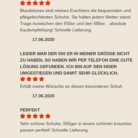
Durchschnittliche Bewertung von 5 von 5 Sternen
Blundstones sind meines Erachtens die bequemsten und
pflegeleichtesten Schuhe. Sie halten jedem Wetter stand.
Trage inzwischen den 550er und den 585er... absolute
Kaufempfehlung! Schnelle Lieferung.
17.06.2020
LEIDER WAR DER 550 ER IN MEINER GRÖSSE NICHT Z
U HABEN, SO HABEN WIR PER TELEFON EINE GUTE L
ÖSUNG GEFUNDEN. ICH BIN AUF DEN 585ER U
MGESTIEGEN UND DAMIT SEHR GLÜCKLICH.
Durchschnittliche Bewertung von 4 von 5 Sternen
Erfüllt meine Wünsche an diesen besonderen Schuh.
17.06.2020
PERFEKT
Durchschnittliche Bewertung von 5 von 5 Sternen
Sehr schöne Schuhe, 550ger in einem schönen braunton,
passen perfekt! Schnelle Lieferung.