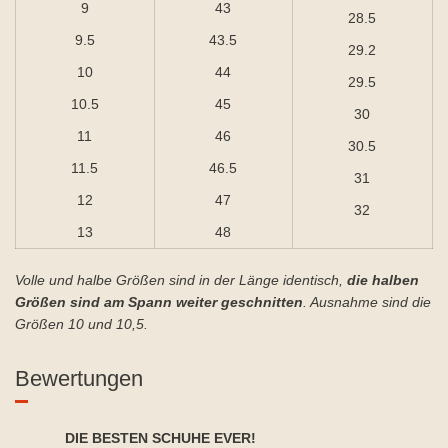
9
43
28.5
9.5
43.5
29.2
10
44
29.5
10.5
45
30
11
46
30.5
11.5
46.5
31
12
47
32
13
48
Volle und halbe Größen sind in der Länge identisch,
die halben
Größen sind am Spann weiter geschnitten
. Ausnahme sind die
Größen 10 und 10,5.
Bewertungen
DIE BESTEN SCHUHE EVER!