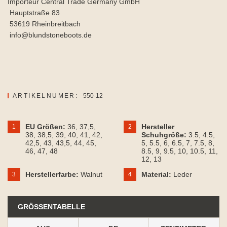
Importeur Central Trade Germany GmbH
Hauptstraße 83
53619 Rheinbreitbach
info@blundstoneboots.de
ARTIKELNUMER:
550-12
EU Größen:
36
, 37,5
,
Hersteller
1
2
38
, 38,5
, 39
, 40
, 41
, 42
,
Schuhgröße:
3.5
, 4.5
,
42,5
, 43
, 43,5
, 44
, 45
,
5
, 5.5
, 6
, 6.5
, 7
, 7.5
, 8
,
46
, 47
, 48
8.5
, 9
, 9.5
, 10
, 10.5
, 11
,
12
, 13
Herstellerfarbe:
Walnut
Material:
Leder
3
4
GRÖSSENTABELLE