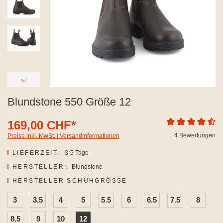
Blundstone 550 Größe 12
169,00 CHF*
Durchschnittliche
4 Bewertungen
Preise inkl. MwSt. | Versandinformationen
LIEFERZEIT:
3-5 Tage
HERSTELLER:
Blundstone
AUSWÄHLEN
HERSTELLER SCHUHGRÖSSE
3
3.5
4
5
5.5
6
6.5
7.5
8
8.5
9
10
12