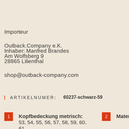
Importeur
Outback.Company e.K.
Inhaber: Manfred Brandes
Am Wolfsberg 9
28865 Lilienthal
shop@outback-company.com
60237-schwarz-59
ARTIKELNUMER:
Kopfbedeckung metrisch:
Mater
1
2
53
, 54
, 55
, 56
, 57
, 58
, 59
, 60
,
61