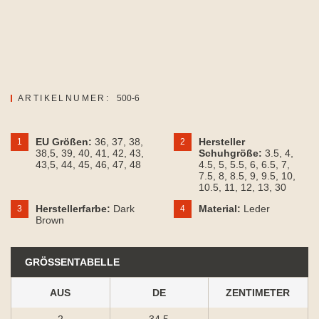
ARTIKELNUMER:
500-6
EU Größen:
36
, 37
, 38
,
Hersteller
1
2
38,5
, 39
, 40
, 41
, 42
, 43
,
Schuhgröße:
3.5
, 4
,
43,5
, 44
, 45
, 46
, 47
, 48
4.5
, 5
, 5.5
, 6
, 6.5
, 7
,
7.5
, 8
, 8.5
, 9
, 9.5
, 10
,
10.5
, 11
, 12
, 13
, 30
Herstellerfarbe:
Dark
Material:
Leder
3
4
Brown
GRÖSSENTABELLE
AUS
DE
ZENTIMETER
2
34.5