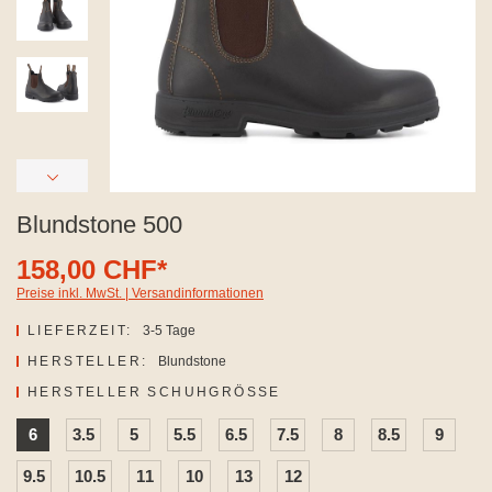
Blundstone 500
158,00 CHF*
Preise inkl. MwSt. | Versandinformationen
LIEFERZEIT:
3-5 Tage
HERSTELLER:
Blundstone
AUSWÄHLEN
HERSTELLER SCHUHGRÖSSE
6
3.5
5
5.5
6.5
7.5
8
8.5
9
9.5
10.5
11
10
13
12