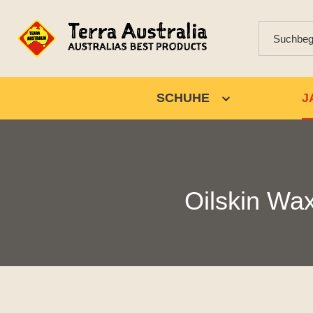
SCHUHE
J
Oilskin Wax