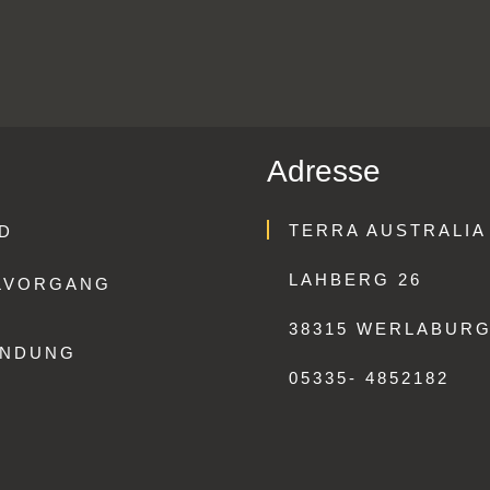
Adresse
TERRA AUSTRALIA
D
LAHBERG 26
LVORGANG
38315 WERLABUR
ENDUNG
05335- 4852182