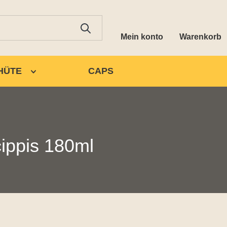
Mein konto
Warenkorb
HÜTE
CAPS
cippis 180ml