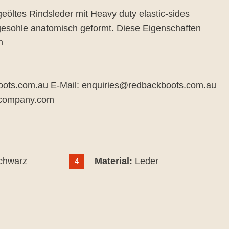
öltes Rindsleder mit Heavy duty elastic-sides
legesohle anatomisch geformt. Diese Eigenschaften
an
oots.com.au E-Mail: enquiries@redbackboots.com.au
k-company.com
chwarz
Material:
Leder
4