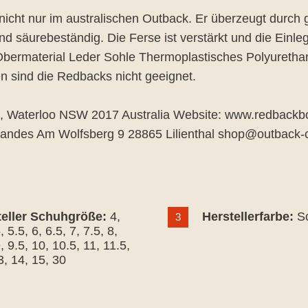
t nur im australischen Outback. Er überzeugt durch ge
-und säurebeständig. Die Ferse ist verstärkt und die Ein
ermaterial Leder Sohle Thermoplastisches Polyureth
sind die Redbacks nicht geeignet.
d, Waterloo NSW 2017 Australia Website: www.redbackb
randes Am Wolfsberg 9 28865 Lilienthal shop@outbac
teller Schuhgröße:
4
,
Herstellerfarbe:
S
3
5
, 5.5
, 6
, 6.5
, 7
, 7.5
, 8
,
9
, 9.5
, 10
, 10.5
, 11
, 11.5
,
3
, 14
, 15
, 30