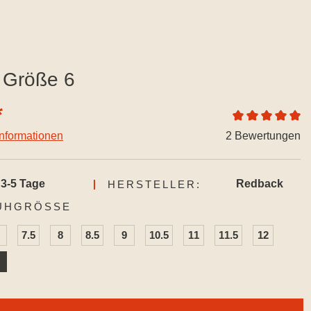
Größe 6
*
Durchschnittlich
informationen
2 Bewertungen
3-5 Tage
Redback
HERSTELLER:
AUSWÄHLEN
UHGRÖSSE
7.5
8
8.5
9
10.5
11
11.5
12