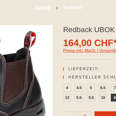
Schuhe
Redback
Redback UBOK 
164,00 CHF
Preise inkl. MwSt. | Versand
LIEFERZEIT:
HERSTELLER SCH
4
4.5
5
6.5
7
13
5.5
9.5
10
6