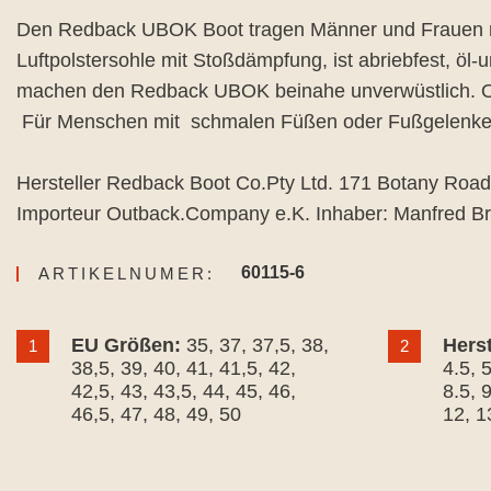
Den Redback UBOK Boot tragen Männer und Frauen nich
Luftpolstersohle mit Stoßdämpfung, ist abriebfest, öl
machen den Redback UBOK beinahe unverwüstlich. Ob
Für Menschen mit schmalen Füßen oder Fußgelenken 
Hersteller Redback Boot Co.Pty Ltd. 171 Botany Roa
Importeur Outback.Company e.K. Inhaber: Manfred B
60115-6
ARTIKELNUMER:
EU Größen:
35
, 37
, 37,5
, 38
,
Hers
1
2
38,5
, 39
, 40
, 41
, 41,5
, 42
,
4.5
, 
42,5
, 43
, 43,5
, 44
, 45
, 46
,
8.5
, 
46,5
, 47
, 48
, 49
, 50
12
, 1