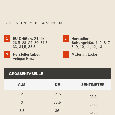
ARTIKELNUMER:
3353-1468-13
EU Größen:
24
, 25
,
Hersteller
1
2
26,5
, 28
, 29
, 30
, 31,5
,
Schuhgröße:
1
, 2
, 3
, 7
,
33
, 34,5
, 35,5
8
, 9
, 10
, 11
, 12
, 13
Herstellerfarbe:
Material:
Leder
3
4
Antique Brown
GRÖSSENTABELLE
AUS
DE
ZENTIMETER
2
34.5
23.3
3
35.5
23.6
3.5
36
24.6