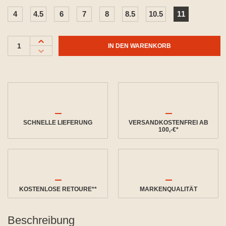
4
4.5
6
7
8
8.5
10.5
11
IN DEN WARENKORB
SCHNELLE LIEFERUNG
VERSANDKOSTENFREI AB
100,-€*
KOSTENLOSE RETOURE**
MARKENQUALITÄT
Beschreibung