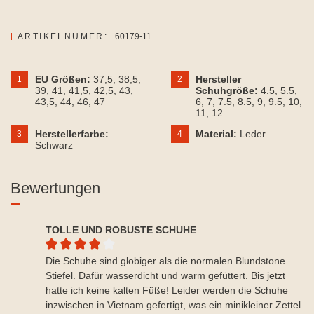
ARTIKELNUMER:
60179-11
EU Größen:
37,5
, 38,5
,
Hersteller
1
2
39
, 41
, 41,5
, 42,5
, 43
,
Schuhgröße:
4.5
, 5.5
,
43,5
, 44
, 46
, 47
6
, 7
, 7.5
, 8.5
, 9
, 9.5
, 10
,
11
, 12
Herstellerfarbe:
Material:
Leder
3
4
Schwarz
Bewertungen
TOLLE UND ROBUSTE SCHUHE
Durchschnittliche Bewertung von 4 von 5 Sternen
Die Schuhe sind globiger als die normalen Blundstone
Stiefel. Dafür wasserdicht und warm gefüttert. Bis jetzt
hatte ich keine kalten Füße! Leider werden die Schuhe
inzwischen in Vietnam gefertigt, was ein minikleiner Zettel