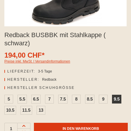
Redback BUSBBK mit Stahlkappe (
schwarz)
194,00 CHF*
Preise inkl. MwSt. | Versandinformationen
LIEFERZEIT:
3-5 Tage
HERSTELLER:
Redback
AUSWÄHLEN
HERSTELLER SCHUHGRÖSSE
5
5.5
6.5
7
7.5
8
8.5
9
9.5
10.5
11.5
13
IN DEN WARENKORB