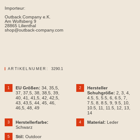
Importeur:
Outback.Company e.K.
Am Wolfsberg 9
28865 Lilienthal
shop@outback-company.com
ARTIKELNUMER:
3290.1
EU Größen:
34
, 35,5
,
Hersteller
1
2
37
, 37,5
, 38
, 38,5
, 39
,
Schuhgröße:
2
, 3
, 4
,
40
, 41
, 41,5
, 42
, 42,5
,
4.5
, 5
, 5.5
, 6
, 6.5
, 7
,
43
, 43,5
, 44
, 45
, 46
,
7.5
, 8
, 8.5
, 9
, 9.5
, 10
,
46,5
, 48
, 49
10.5
, 11
, 11.5
, 12
, 13
,
14
Herstellerfarbe:
Material:
Leder
3
4
Schwarz
Stil:
Outdoor
5