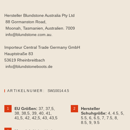
Hersteller Blundstone Australia Pty Ltd
88 Gormanston Road,
Moonah, Tasmanien, Australien. 7009
info@blundstone.com.au.
Importeur Central Trade Germany GmbH
Hauptstraße 83
53619 Rheinbreitbach
info@blundstoneboots.de
ARTIKELNUMER:
SW10014.4.5
EU Größen:
37
, 37,5
,
Hersteller
1
2
38
, 38,5
, 39
, 40
, 41
,
Schuhgröße:
4
, 4.5
, 5
,
41,5
, 42
, 42,5
, 43
, 43,5
5.5
, 6
, 6.5
, 7
, 7.5
, 8
,
8.5
, 9
, 9.5